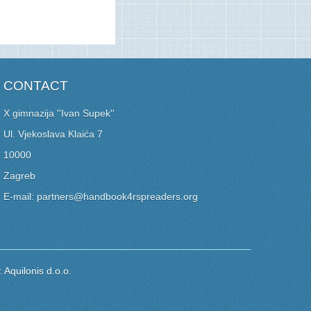
CONTACT
X gimnazija ''Ivan Supek''
Ul. Vjekoslava Klaića 7
10000
Zagreb
E-mail: partners@handbook4rspreaders.org
:
Aquilonis d.o.o.