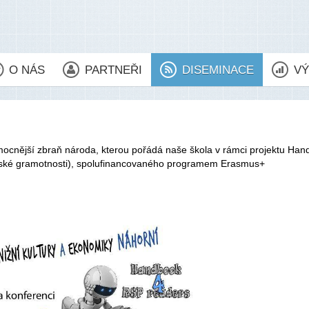
O NÁS
PARTNEŘI
DISEMINACE
VÝ
ocnější zbraň národa, kterou pořádá naše škola v rámci projektu Ha
řské gramotnosti), spolufinancovaného programem Erasmus+