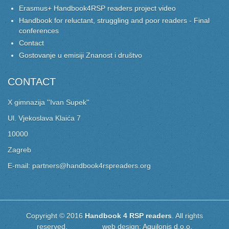
Erasmus+ Handbook4RSP readers project video
Handbook for reluctant, struggling and poor readers - Final
conferences
Contact
Gostovanje u emisiji Znanost i društvo
CONTACT
X gimnazija ''Ivan Supek''
Ul. Vjekoslava Klaića 7
10000
Zagreb
E-mail: partners@handbook4rspreaders.org
Copyright © 2016
Handbook 4 RSP readers
. All rights
reserved. web design:
Aquilonis d.o.o.