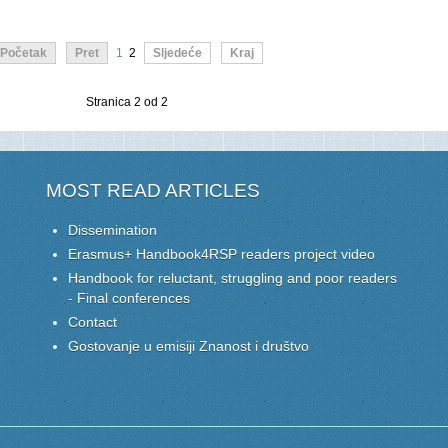
Početak
Pret
1
2
Sljedeće
Kraj
Stranica 2 od 2
MOST READ ARTICLES
Dissemination
Erasmus+ Handbook4RSP readers project video
Handbook for reluctant, struggling and poor readers
- Final conferences
Contact
Gostovanje u emisiji Znanost i društvo