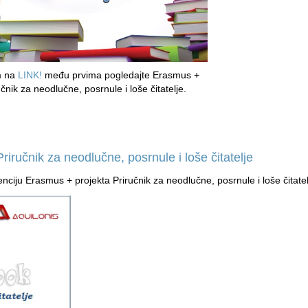
m na
LINK!
među prvima pogledajte Erasmus +
učnik za neodlučne, posrnule i loše čitatelje.
riručnik za neodlučne, posrnule i loše čitatelje
iju Erasmus + projekta Priručnik za neodlučne, posrnule i loše čitatel