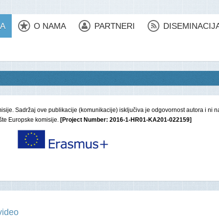
CA
O NAMA
PARTNERI
DISEMINACIJ
ije. Sadržaj ove publikacije (komunikacije) isključiva je odgovornost autora i ni 
ište Europske komisije.
[Project Number: 2016-1-HR01-KA201-022159]
video