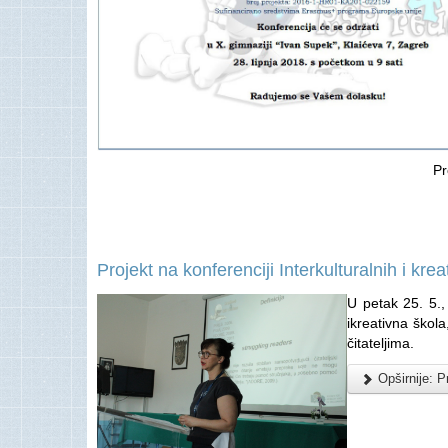
Pr
Projekt na konferenciji Interkulturalnih i krea
U petak 25. 5.,
ikreativna škol
čitateljima.
Opširnije: Pr