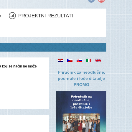
A
PROJEKTNI REZULTATI
na koji se način ne može
Priručnik za neodlučne,
posrnule i loše čitatelje
PROMO