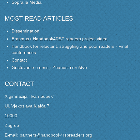
Sopra la Media
MOST READ ARTICLES
Dissemination
Erasmus+ Handbook4RSP readers project video
Handbook for reluctant, struggling and poor readers - Final
conferences
Contact
Gostovanje u emisiji Znanost i društvo
CONTACT
X gimnazija ''Ivan Supek''
Ul. Vjekoslava Klaića 7
10000
Zagreb
E-mail: partners@handbook4rspreaders.org