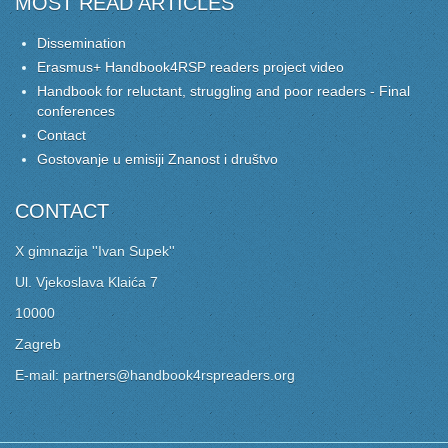
MOST READ ARTICLES
Dissemination
Erasmus+ Handbook4RSP readers project video
Handbook for reluctant, struggling and poor readers - Final
conferences
Contact
Gostovanje u emisiji Znanost i društvo
CONTACT
X gimnazija ''Ivan Supek''
Ul. Vjekoslava Klaića 7
10000
Zagreb
E-mail: partners@handbook4rspreaders.org