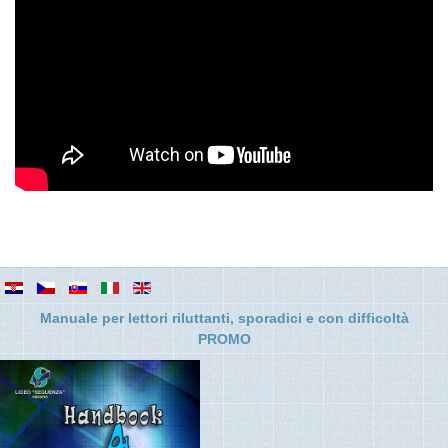
Manuale per lettori riluttanti, sporadici e con difficolt
à
PROMO