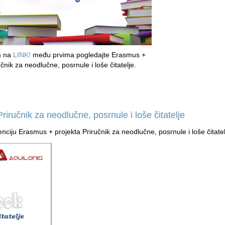
m na
LINK!
među prvima pogledajte Erasmus +
učnik za neodlučne, posrnule i loše čitatelje.
riručnik za neodlučne, posrnule i loše čitatelje
iju Erasmus + projekta Priručnik za neodlučne, posrnule i loše čitatel