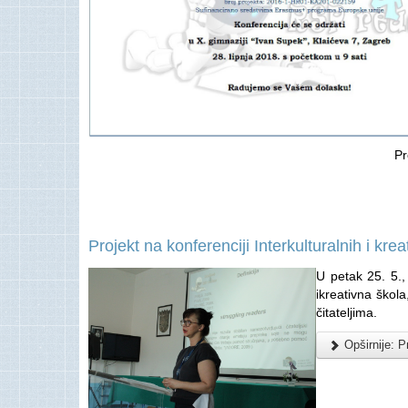
Pr
Projekt na konferenciji Interkulturalnih i krea
U petak 25. 5.,
ikreativna škol
čitateljima.
Opširnije: Pr