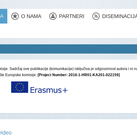
CA
O NAMA
PARTNERI
DISEMINACIJ
ije. Sadržaj ove publikacije (komunikacije) isključiva je odgovornost autora i ni 
ište Europske komisije.
[Project Number: 2016-1-HR01-KA201-022159]
video