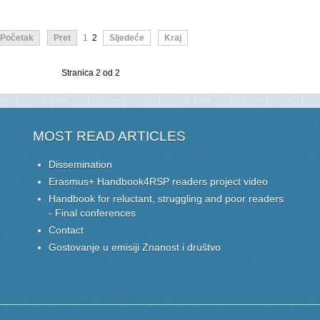
Početak
Pret
1
2
Sljedeće
Kraj
Stranica 2 od 2
MOST READ ARTICLES
Dissemination
Erasmus+ Handbook4RSP readers project video
Handbook for reluctant, struggling and poor readers
- Final conferences
Contact
Gostovanje u emisiji Znanost i društvo